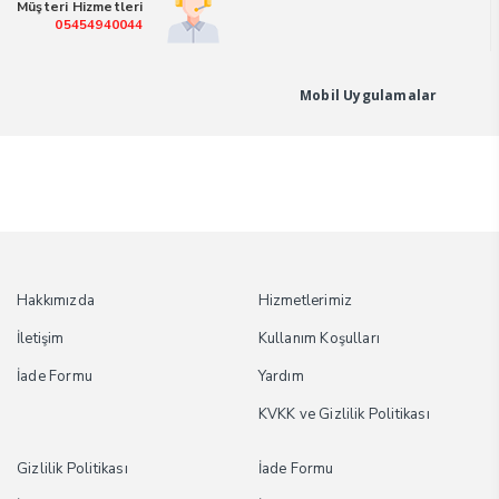
Müşteri Hizmetleri
Ayak
05454940044
Törpüsü
adet
Mobil Uygulamalar
Hakkımızda
Hizmetlerimiz
İletişim
Kullanım Koşulları
İade Formu
Yardım
KVKK ve Gizlilik Politikası
Gizlilik Politikası
İade Formu