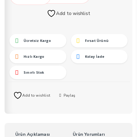
Cr99
Topuk
Add to wishlist
Ve
Ayak
Törpüsü
adet
Ücretsiz Kargo
Fırsat Ürünü
Hızlı Kargo
Kolay İade
Sınırlı Stok
Add to wishlist
Paylaş
Ürün Açıklaması
Ürün Yorumları