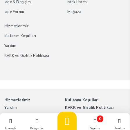
İade & Değişim
İstek Listesi
İade Formu
Mağaza
Hizmetlerimiz
Kullanım Koşulları
Yardım
KVKK ve Gizlilik Politikası
Hizmetlerimiz
Kullanım Koşulları
Yardım
KVKK ve Gizlilik Politikası
0
Tüm Hakları Saklıdır. © 2025 myEvim - myevim.com
Anasayfa
Kategoriler
Sepetim
Hesabım