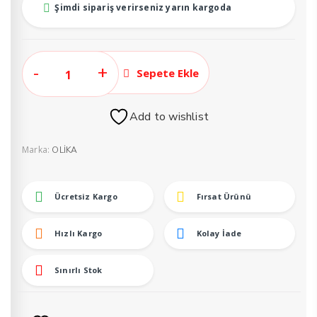
Şimdi sipariş verirseniz yarın kargoda
Olika
Sepete Ekle
Orta
Sade
Add to wishlist
Şekerli
Türk
Marka:
OLİKA
Kahvesi
Fincan
Takımı
Ücretsiz Kargo
Fırsat Ürünü
adet
Hızlı Kargo
Kolay İade
Sınırlı Stok