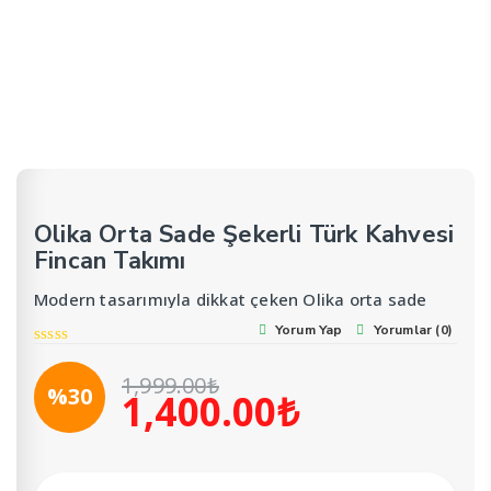
Olika Orta Sade Şekerli Türk Kahvesi
Fincan Takımı
Modern tasarımıyla dikkat çeken Olika orta sade
şekerli türk kahvesi fincan takımı, sofralarınıza
Yorum Yap
Yorumlar (0)
şıklık katıyor
6 kişilik set içeriğiyle misafirlerinize aynı anda
servis yapma imkanı sunuyor
1,999.00
₺
Yüksek kaliteli porselen materyali sayesinde uzun
%30
1,400.00
₺
Orijinal
Şu
ömürlü kullanım ve dayanıklılık vaat ediyor
fiyat:
andaki
1,999.00₺.
fiyat:
1,400.00₺.